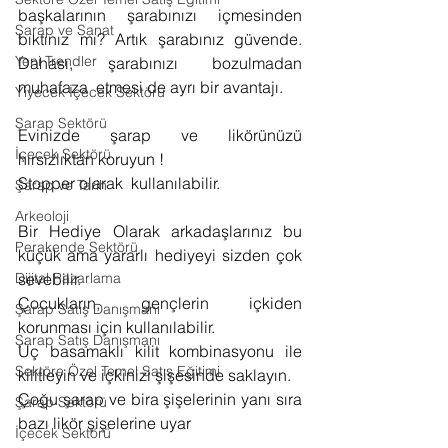
başkalarının şarabınızı içmesinden 
Şarap ve Sanat
bıktınız mı? Artık şarabınız güvende. 
Yeni Trendler
Dahası, şarabınızı bozulmadan 
muhafaza  etmesi de ayrı bir avantajı. 
Yiyecek İçecek Sektörü
Şarap Sektörü
Evinizde şarap ve likörünüzü 
İçecek Sektörü
hırsızlıktan koruyun ! 
Stopper olarak  kullanılabilir.
Şarap ve Tarih
Arkeoloji
Bir Hediye Olarak arkadaşlarınız bu 
Perakende Sektörü
küçük ama yararlı hediyeyi sizden çok 
Dijital Pazarlama
sevebilir.
Çocukların, gençlerin içkiden  
Şarap Satış Danışmanı
korunması için kullanılabilir. 
Şarap Satış Danışmanı
Üç basamaklı kilit kombinasyonu ile 
Sektöre Özel Temel Satış Eğitimi
kilitleyin ve içkinizi şişesinde saklayın.
Çoğu şarap ve bira şişelerinin yanı sıra 
Şarap Sektörü
bazı likör şişelerine uyar 
İçecek Sektörü