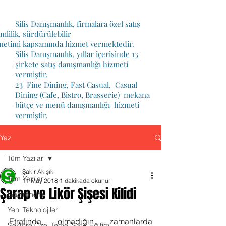
Silis Danışmanlık, firmalara özel satış
ımı,verimlilik, sürdürülebilir
netimi kapsamında hizmet vermektedir.
Silis Danışmanlık, yıllar içerisinde 13
şirkete satış danışmanlığı hizmeti
vermiştir.
23
Fine Dining, Fast Casual, Casual
Dining (Cafe, Bistro, Brasserie)
mekana
bütçe ve
menü danışmanlığı hizmeti
vermiştir.
Yazı
Tüm Yazılar
Şakir Akışık
Tüm Yazılar
11 May 2018
1 dakikada okunur
Şarap ve Likör Şişesi Kilidi
Gastronomi
Yeni Teknolojiler
Etrafında olmadığın zamanlarda 
Sektöre Özel Temel Satış Eğitimi