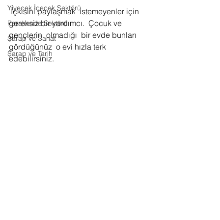
Yiyecek İçecek Sektörü
 İçkisini paylaşmak  istemeyenler için 
gereksiz bir yardımcı.  Çocuk ve 
Perakende Sektörü
gençlerin  olmadığı  bir evde bunları 
Şarap ve Sanat
gördüğünüz  o evi hızla terk  
Şarap ve Tarih
edebilirsiniz.