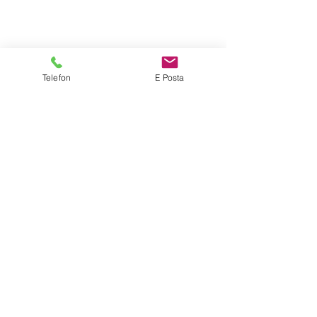
Telefon
E Posta
#ŞarapŞişesiKilidi
#şarap
İçecek Sektörü
Şarap Sektörü